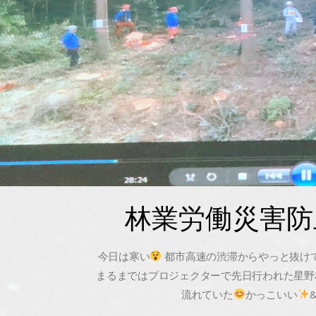
林業労働災害防
今日は寒い
都市高速の渋滞からやっと抜けて
まるまではプロジェクターで先日行われた星野
流れていた
かっこいい
&