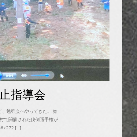
止指導会
、勉強会へやってきた。 始
村で開催された伐倒選手権が
#x272 […]