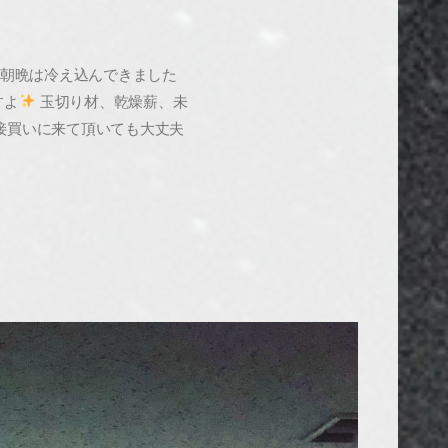
 朝晩は冷え込んできました
すよ
玉切り材、乾燥薪、未
接買いに来て頂いても大丈夫