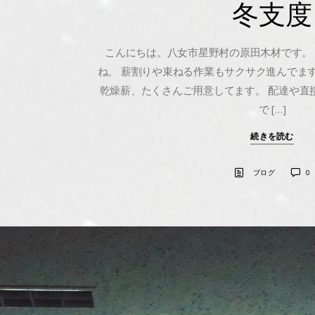
冬支度
こんにちは。八女市星野村の原田木材です。
ね。 薪割りや束ねる作業もサクサク進んでま
乾燥薪、たくさんご用意してます。 配達や直
で […]
続きを読む
ブログ
0