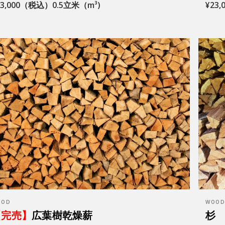
23,000（税込）0.5立米（m³)
¥23
OOD
WOO
【完売】
広葉樹乾燥薪
杉