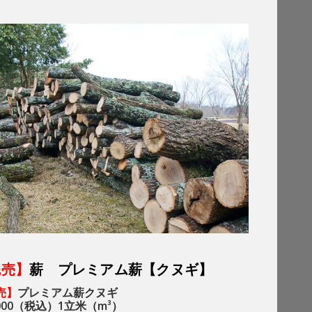
D
完売】
薪 プレミアム薪【クヌギ】
売】
プレミアム薪クヌギ
,000（税込）1立米（m³）