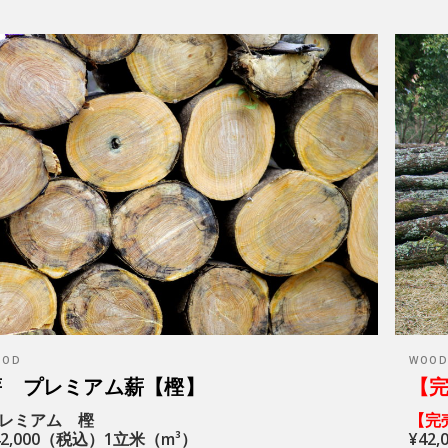
OOD
WOO
薪 プレミアム薪【樫】
【
レミアム 樫
【完
42,000（税込）1立米（m³）
¥42