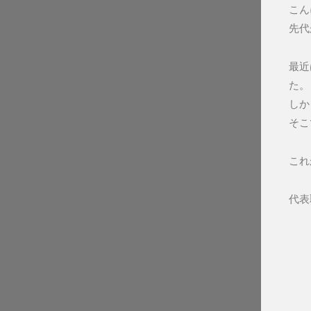
こん
先代
最近
た。
しか
そこ
これ
代表