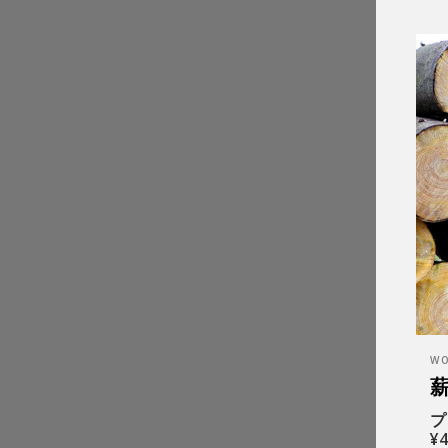
W
プ
¥