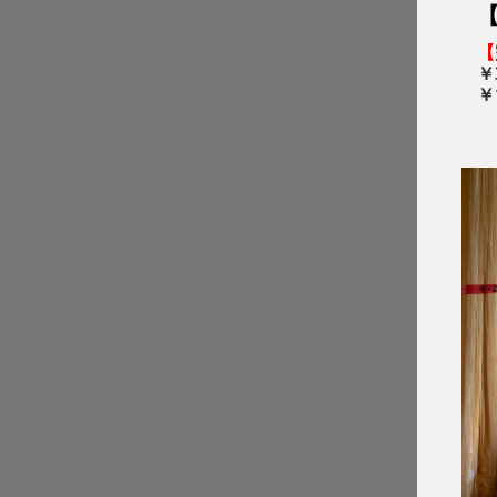
【
￥
￥